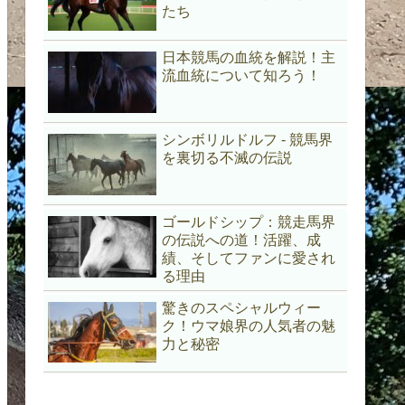
たち
日本競馬の血統を解説！主
流血統について知ろう！
シンボリルドルフ - 競馬界
を裏切る不滅の伝説
ゴールドシップ：競走馬界
の伝説への道！活躍、成
績、そしてファンに愛され
る理由
驚きのスペシャルウィー
ク！ウマ娘界の人気者の魅
力と秘密