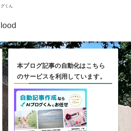
ログくん
lood
本ブログ記事の自動化はこちら
のサービスを利用しています。