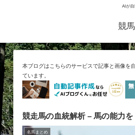
AIが
競馬史
本ブログはこちらのサービスで記事と画像を
ています。
競走馬の血統解析 – 馬の能力
名馬まとめ