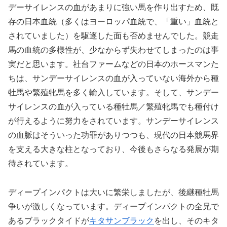
デーサイレンスの血があまりに強い馬を作り出すため、既
存の日本血統（多くはヨーロッパ血統で、「重い」血統と
されていました）を駆逐した面も否めませんでした。競走
馬の血統の多様性が、少なからず失わせてしまったのは事
実だと思います。社台ファームなどの日本のホースマンた
ちは、サンデーサイレンスの血が入っていない海外から種
牡馬や繁殖牝馬を多く輸入しています。そして、サンデー
サイレンスの血が入っている種牡馬／繁殖牝馬でも種付け
が行えるように努力をされています。サンデーサイレンス
の血脈はそういった功罪がありつつも、現代の日本競馬界
を支える大きな柱となっており、今後もさらなる発展が期
待されています。
ディープインパクトは大いに繁栄しましたが、後継種牡馬
争いが激しくなっています。ディープインパクトの全兄で
あるブラックタイドが
キタサンブラック
を出し、そのキタ