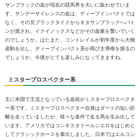
サンブラックの血が現在の競馬界を大いに賑わせていま
す。サンデーサイレンスの血は、ディープインパクトでは
なく、その兄ブラックタイドからキタサンブラックへバト
ンが渡され、イクイノックスなどがその血脈を繋いでいく
のでしょうか。はたまた、コントレイルが初年度から大物
産駒を出し、ディープインパクト系が再び主導権を握るの
でしょうか。今後がとても楽しみになってきますね。
ミスタープロスペクター系
主に米国で主流となっている血統がミスタープロスペクタ
ー系です。ミスタープロスペクター自身はダートの短い距
離を走っていましたが、様々な条件で走る馬を生み出して
います。アメリカではコンキスタドールシエロをはじめと
してクラシックホースを輩出しました。日本ではエルコン