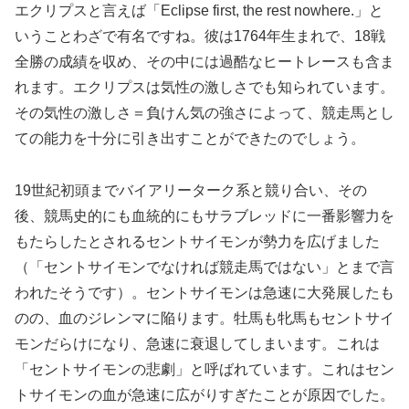
エクリプスと言えば「Eclipse first, the rest nowhere.」と
いうことわざで有名ですね。彼は1764年生まれで、18戦
全勝の成績を収め、その中には過酷なヒートレースも含ま
れます。エクリプスは気性の激しさでも知られています。
その気性の激しさ＝負けん気の強さによって、競走馬とし
ての能力を十分に引き出すことができたのでしょう。
19世紀初頭までバイアリーターク系と競り合い、その
後、競馬史的にも血統的にもサラブレッドに一番影響力を
もたらしたとされるセントサイモンが勢力を広げました
（「セントサイモンでなければ競走馬ではない」とまで言
われたそうです）。セントサイモンは急速に大発展したも
のの、血のジレンマに陥ります。牡馬も牝馬もセントサイ
モンだらけになり、急速に衰退してしまいます。これは
「セントサイモンの悲劇」と呼ばれています。これはセン
トサイモンの血が急速に広がりすぎたことが原因でした。