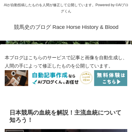
AIが自動投稿したものを人間が修正して公開しています。Powered by ©AIブロ
グくん
競馬史のブログ Race Horse History & Blood
本ブログはこちらのサービスで記事と画像を自動生成し、
人間の手によって修正したものを公開しています。
日本競馬の血統を解説！主流血統について
知ろう！