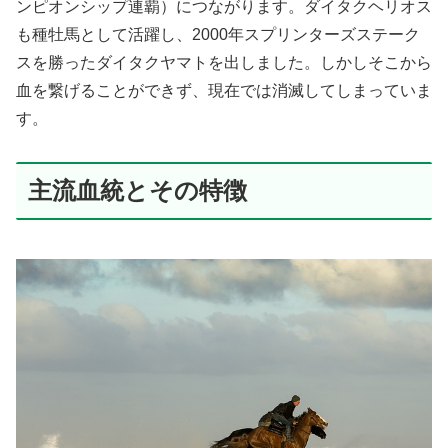
ンピオンシップ連覇）につながります。ダイタクヘリオス
も種牡馬として活躍し、2000年スプリンターズステーク
スを勝ったダイタクヤマトを出しました。しかしそこから
血を繋げることができず、現在では消滅してしまっていま
す。
主流血統とその特徴