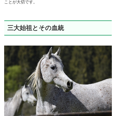
ことが大切です。
三大始祖とその血統