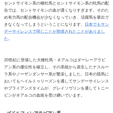
セントサイモン系の種牡馬とセントサイモン系の牝馬の配
合では、セントサイモンの血が濃くなりすぎます。そのた
め有力馬の配合機会が少なくなっていき、活躍馬を輩出で
きなくなってしまうということになります。
日本でもサン
デーサイレンスで同じことが危惧されたことがありまし
た
。
20世紀に登場した大種牡馬・ネアルコはダーレーアラビ
アン系の優位性を確立し、その系統から派生したナスルー
ラ系やノーザンダンサー系が繁栄しました。日本の競馬に
おいてもヘイルトゥリーズンを通してサンデーサイレンス
やブライアンズタイムが、グレイソヴリンを通してトニー
ビンがネアルコの血統を受け継いでいます。