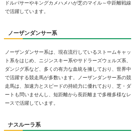
ドルパサーやキングカメハメハが芝のマイル～中距離戦線
で活躍しています。
ノーザンダンサー系
ノーザンダンサー系は、現在流行しているストームキャッ
ト系をはじめ、ニジンスキー系やサドラーズウェルズ系、
ダンジグ系など、多くの有力な血統を擁しており、世界中
で活躍する競走馬が多数います。ノーザンダンサー系の競
走馬は、加速力とスピードの持続力に優れており、芝・ダ
ートも問いませんし、短距離から長距離まで多種多様なレ
ースで活躍しています。
ナスルーラ系