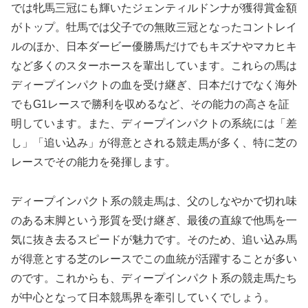
では牝馬三冠にも輝いたジェンティルドンナが獲得賞金額
がトップ。牡馬では父子での無敗三冠となったコントレイ
ルのほか、日本ダービー優勝馬だけでもキズナやマカヒキ
など多くのスターホースを輩出しています。これらの馬は
ディープインパクトの血を受け継ぎ、日本だけでなく海外
でもG1レースで勝利を収めるなど、その能力の高さを証
明しています。また、ディープインパクトの系統には「差
し」「追い込み」が得意とされる競走馬が多く、特に芝の
レースでその能力を発揮します。
ディープインパクト系の競走馬は、父のしなやかで切れ味
のある末脚という形質を受け継ぎ、最後の直線で他馬を一
気に抜き去るスピードが魅力です。そのため、追い込み馬
が得意とする芝のレースでこの血統が活躍することが多い
のです。これからも、ディープインパクト系の競走馬たち
が中心となって日本競馬界を牽引していくでしょう。