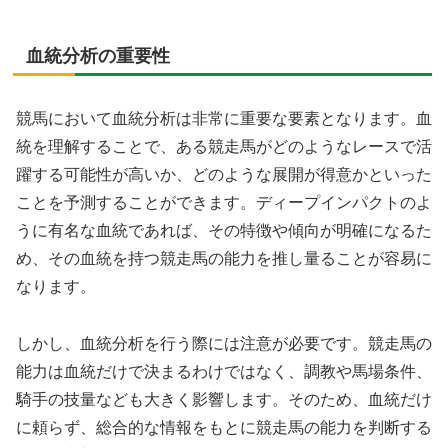
血統分析の重要性
競馬において血統分析は非常に重要な要素となります。血
統を理解することで、ある競走馬がどのようなレースで活
躍する可能性が高いか、どのような展開が得意かといった
ことを予測することができます。ディープインパクトのよ
うに有名な血統であれば、その特徴や傾向が明確になるた
め、その血統を持つ競走馬の能力を推し量ることが容易に
なります。
しかし、血統分析を行う際には注意が必要です。競走馬の
能力は血統だけで決まるわけではなく、調教や馬場条件、
騎手の技量なども大きく影響します。そのため、血統だけ
に頼らず、総合的な情報をもとに競走馬の能力を判断する