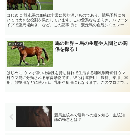
はじめに 競走馬の血統は非常に興味深いものであり、競馬予想にお
いては大きな役割を果たしています。この父系なら芝向き、パワータ
イプで重馬場向き、など。この記事では、競走馬の血統シミュレーシ
ョンについて詳しく解説します。また、競馬ファンにおすす...
馬の世界 – 馬の生態や人間との関
名馬まとめ
係を探る！
はじめに ウマは強い社会性を持ち群れで生活する哺乳綱奇蹄目ウマ
科ウマ属に分類される家畜動物です。彼らは運搬用、農耕、乗用、軍
用、競技用などに使われ、乳用や食用にもなります。このブログで
は、ウマの特徴、身体の構造、行動、馬と人間の関係、馬の視...
競馬血統本で勝利への道を知る！血統知
識の極意とは？