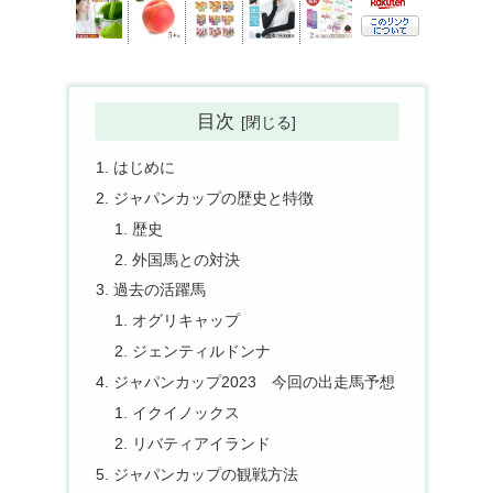
目次
はじめに
ジャパンカップの歴史と特徴
歴史
外国馬との対決
過去の活躍馬
オグリキャップ
ジェンティルドンナ
ジャパンカップ2023 今回の出走馬予想
イクイノックス
リバティアイランド
ジャパンカップの観戦方法