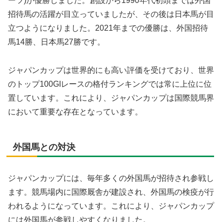
ーツ)が優勝しました。創設から1990年代初頭までは外国
招待馬の活躍が目立っていましたが、その後は日本馬が目
立つようになりました。2021年までの優勝は、外国招待
馬14勝、日本馬27勝です。
ジャパンカップは世界的にも高い評価を受けており、世界
のトップ100GIレースの格付ランキングでは常に上位に位
置しています。これにより、ジャパンカップは国際競馬界
において重要な存在となっています。
外国馬との対決
ジャパンカップには、毎年多くの外国馬が招待され参戦し
ます。競馬場内に国際厩舎が建設され、外国馬の検疫が行
われるようになっています。これにより、ジャパンカップ
には外国馬が参戦しやすくなりました。