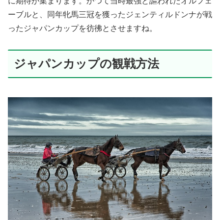
に期待が集まります。かつて当時最強と謳われたオルフェ
ーブルと、同年牝馬三冠を獲ったジェンティルドンナが戦
ったジャパンカップを彷彿とさせますね。
ジャパンカップの観戦方法