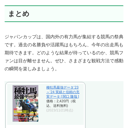
まとめ
ジャパンカップは、国内外の有力馬が集結する競馬の祭典
です。過去の名勝負や活躍馬はもちろん、今年の出走馬も
期待できます。どのような結果が待っているのか、競馬フ
ァンは目が離せません。ぜひ、さまざまな観戦方法で感動
の瞬間を楽しみましょう。
種牡馬最強データ’23
～’24 実績と信頼の充
実データ [ 関口 隆哉 ]
価格：2,420円（税
込、送料無料)
(2023/11/21時点)