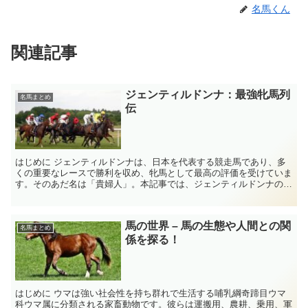
名馬くん
関連記事
ジェンティルドンナ：最強牝馬列
名馬まとめ
伝
はじめに ジェンティルドンナは、日本を代表する競走馬であり、多
くの重要なレースで勝利を収め、牝馬として最高の評価を受けていま
す。そのあだ名は「貴婦人」。本記事では、ジェンティルドンナの魅
力や功績について、以下のトピックで詳しく紹介していきま...
馬の世界 – 馬の生態や人間との関
名馬まとめ
係を探る！
はじめに ウマは強い社会性を持ち群れで生活する哺乳綱奇蹄目ウマ
科ウマ属に分類される家畜動物です。彼らは運搬用、農耕、乗用、軍