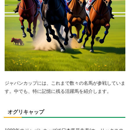
ジャパンカップには、これまで数々の名馬が参戦していま
す。中でも、特に記憶に残る活躍馬を紹介します。
オグリキャップ