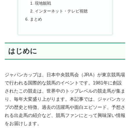
現地観戦
インターネット・テレビ視聴
まとめ
はじめに
ジャパンカップは、日本中央競馬会（JRA）が東京競馬場
で行われる国際的な競馬のイベントです。1981年に創設
されたこの競走は、世界中のトップレベルの競走馬が集ま
り、毎年大変盛り上がります。本記事では、ジャパンカッ
プの歴史と特徴、過去の活躍馬や面白エピソード、予想さ
れる出走馬の紹介など、競馬ファンにとって興味深い情報
をお届けします。