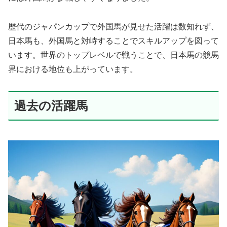
歴代のジャパンカップで外国馬が見せた活躍は数知れず、
日本馬も、外国馬と対峙することでスキルアップを図って
います。世界のトップレベルで戦うことで、日本馬の競馬
界における地位も上がっています。
過去の活躍馬