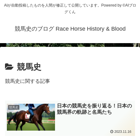
AIが自動投稿したものを人間が修正して公開しています。Powered by ©AIブロ
グくん
競馬史のブログ Race Horse History & Blood
競馬史
競馬史に関する記事
日本の競馬史を振り返る！日本の
競馬史
競馬界の軌跡と名馬たち
2023.11.16